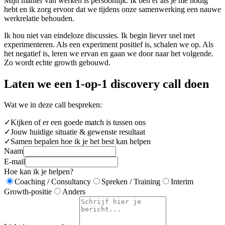
Mijn manier van werken is persoonlijk. Ik ben er als je me nodig
hebt en ik zorg ervoor dat we tijdens onze samenwerking een nauwe
werkrelatie behouden.
Ik hou niet van eindeloze discussies. Ik begin liever snel met
experimenteren. Als een experiment positief is, schalen we op. Als
het negatief is, leren we ervan en gaan we door naar het volgende.
Zo wordt echte growth gebouwd.
Laten we een 1-op-1 discovery call doen
Wat we in deze call bespreken:
✓
Kijken of er een goede match is tussen ons
✓
Jouw huidige situatie & gewenste resultaat
✓
Samen bepalen hoe ik je het best kan helpen
Naam
E-mail
Hoe kan ik je helpen?
Coaching / Consultancy
Spreken / Training
Interim
Growth-positie
Anders